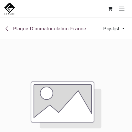
Overslaan naar inhoud
Plaque D'immatriculation France
Prijslijst