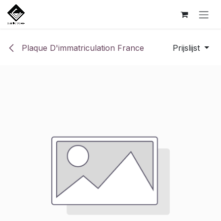
Overslaan naar inhoud
Plaque D'immatriculation France
Prijslijst