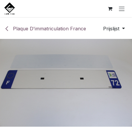
Overslaan naar inhoud
Plaque D'immatriculation France
Prijslijst