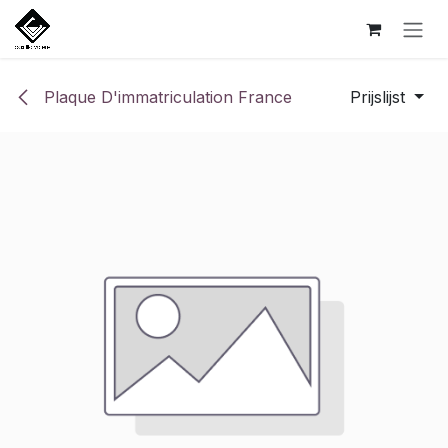
Overslaan naar inhoud
Plaque D'immatriculation France
Prijslijst