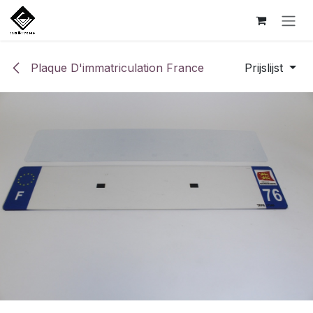
Overslaan naar inhoud
Plaque D'immatriculation France
Prijslijst