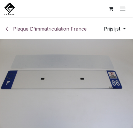
Overslaan naar inhoud
Plaque D'immatriculation France
Prijslijst