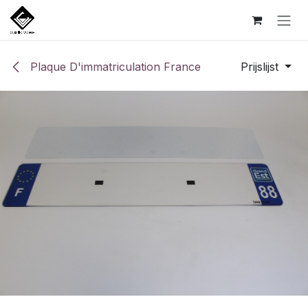
Overslaan naar inhoud
Plaque D'immatriculation France
Prijslijst