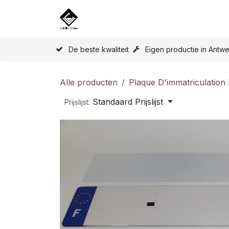
Overslaan naar inhoud
Home
Onze Producten
Licen
De beste kwaliteit
Eigen productie in Antw
Alle producten
Plaque D'immatriculation
Standaard Prijslijst
Prijslijst: