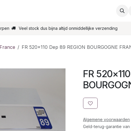
ties
Support
Contact
Bestel online
Startpagin
erpen
Veel stock dus bijna altijd onmiddellijke verzending
 France
FR 520x110 Dep 89 REGION BOURGOGNE FR
FR 520x11
BOURGOGN
Algemene voorwaarden
Geld-terug-garantie van