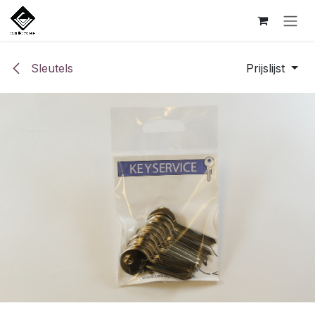
Overslaan naar inhoud
Sleutels
Prijslijst