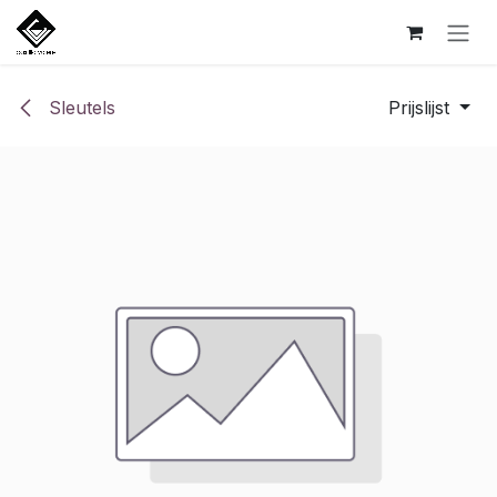
Overslaan naar inhoud
Sleutels
Prijslijst