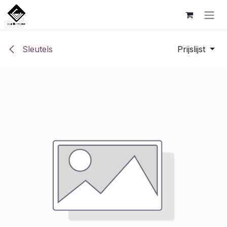
Overslaan naar inhoud
Sleutels
Prijslijst