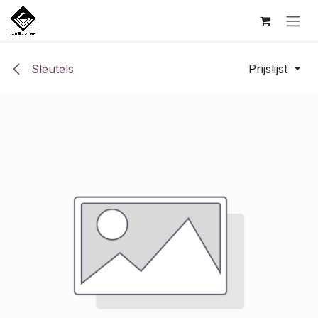
Overslaan naar inhoud
Sleutels
Prijslijst