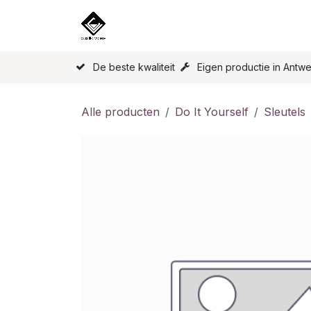
Overslaan naar inhoud
Home
Onze Producten
Licen
De beste kwaliteit
Eigen productie in Antw
Alle producten
Do It Yourself
Sleutels