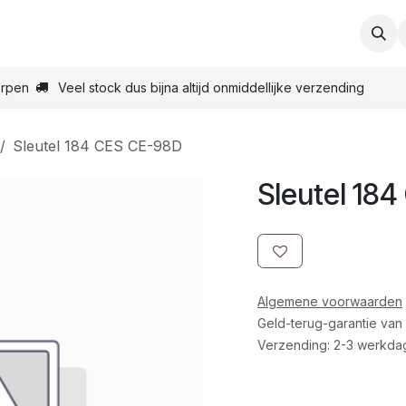
ties
Support
Contact
Bestel online
Startpagin
erpen
Veel stock dus bijna altijd onmiddellijke verzending
Sleutel 184 CES CE-98D
Sleutel 18
Algemene voorwaarden
Geld-terug-garantie van
Verzending: 2-3 werkda