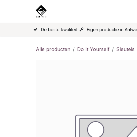
Overslaan naar inhoud
Home
Onze Producten
Licen
De beste kwaliteit
Eigen productie in Antw
Alle producten
Do It Yourself
Sleutels