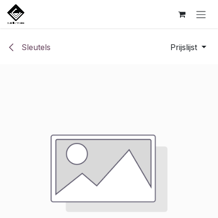
Overslaan naar inhoud
Sleutels
Prijslijst