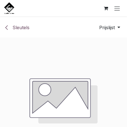
Overslaan naar inhoud
Sleutels
Prijslijst