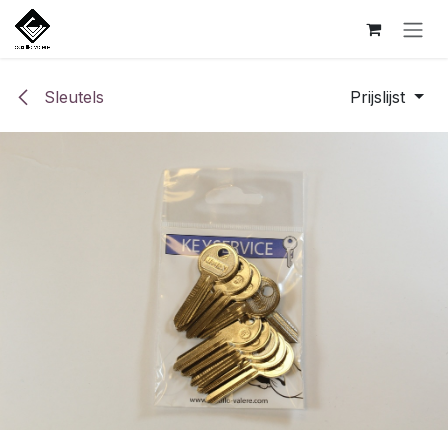
Overslaan naar inhoud
Sleutels
Prijslijst