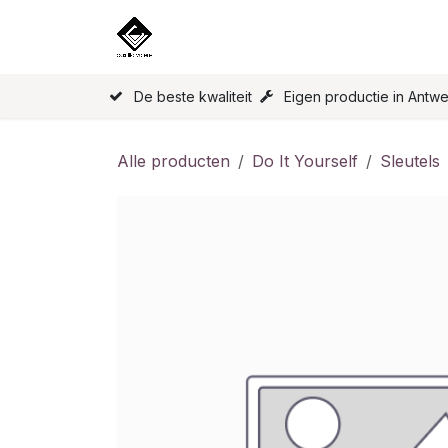
Overslaan naar inhoud
Home
Onze Producten
Licen
De beste kwaliteit
Eigen productie in Antw
Alle producten
Do It Yourself
Sleutels