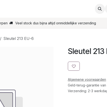
ties
Support
Contact
Bestel online
Startpagin
erpen
Veel stock dus bijna altijd onmiddellijke verzending
Sleutel 213 EU-6
Sleutel 213
Algemene voorwaarden
Geld-terug-garantie van
Verzending: 2-3 werkda