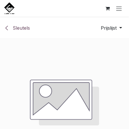
Overslaan naar inhoud
Sleutels
Prijslijst