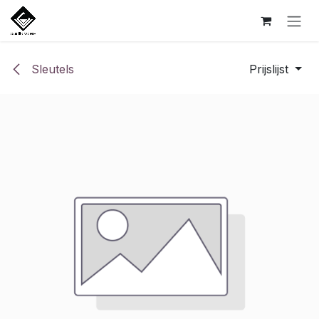
Overslaan naar inhoud
Sleutels
Prijslijst