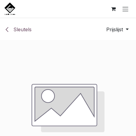
Overslaan naar inhoud
Sleutels
Prijslijst