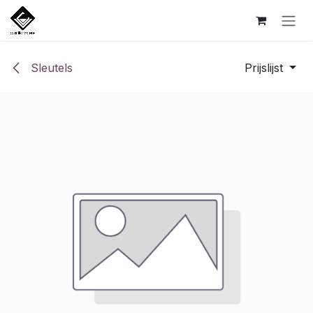
Overslaan naar inhoud
Sleutels
Prijslijst