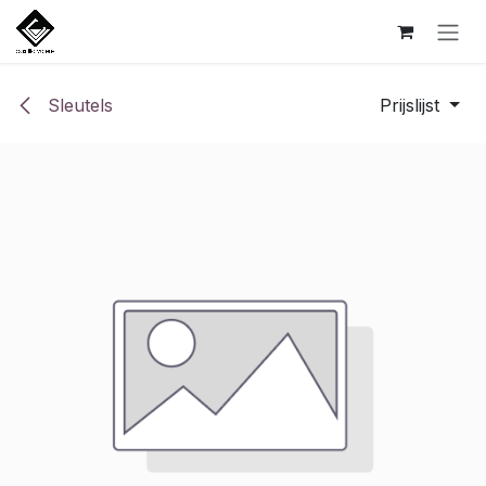
Overslaan naar inhoud
Sleutels
Prijslijst