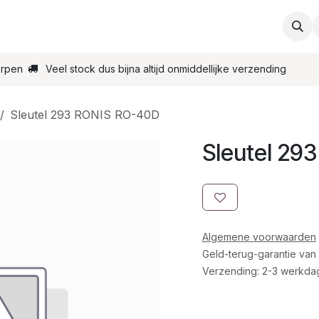
ties
Support
Contact
Bestel online
Startpagin
erpen
Veel stock dus bijna altijd onmiddellijke verzending
Sleutel 293 RONIS RO-40D
Sleutel 29
Algemene voorwaarden
Geld-terug-garantie van
Verzending: 2-3 werkda