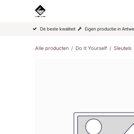
Overslaan naar inhoud
Home
Onze Producten
Licen
De beste kwaliteit
Eigen productie in Antw
Alle producten
Do It Yourself
Sleutels