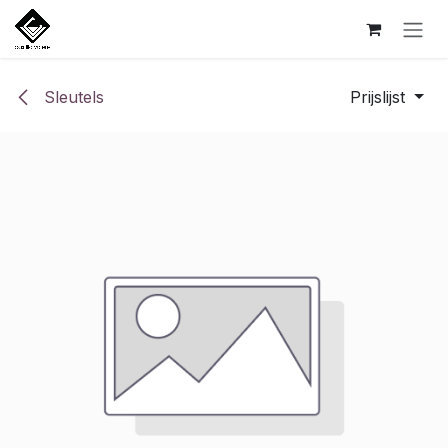
Overslaan naar inhoud
Sleutels
Prijslijst