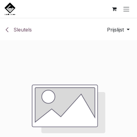
Overslaan naar inhoud
Sleutels
Prijslijst