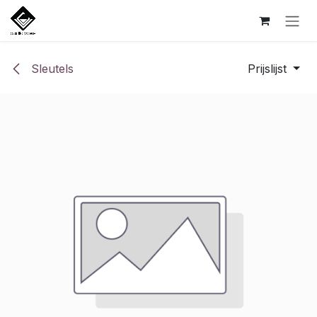
Overslaan naar inhoud
Sleutels
Prijslijst