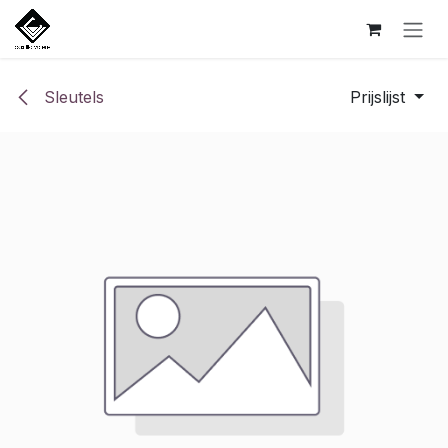
Overslaan naar inhoud
Sleutels
Prijslijst