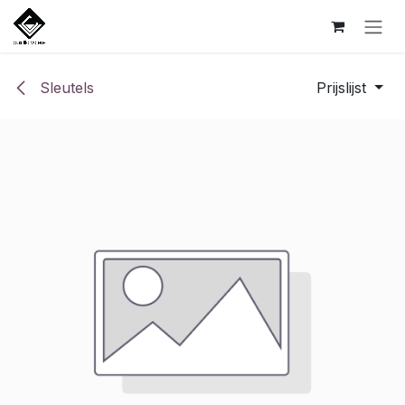
Overslaan naar inhoud
Sleutels
Prijslijst