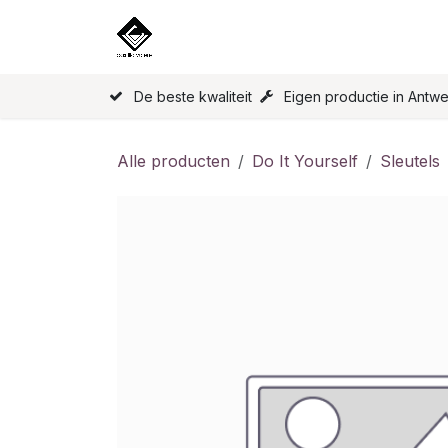
Overslaan naar inhoud
Home
Onze Producten
Licen
De beste kwaliteit
Eigen productie in Antw
Alle producten
Do It Yourself
Sleutels