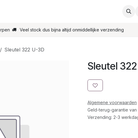
ties
Support
Contact
Bestel online
Startpagin
erpen
Veel stock dus bijna altijd onmiddellijke verzending
Sleutel 322 U-3D
Sleutel 32
Algemene voorwaarden
Geld-terug-garantie van
Verzending: 2-3 werkda