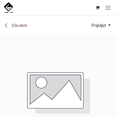
Overslaan naar inhoud
Sleutels
Prijslijst