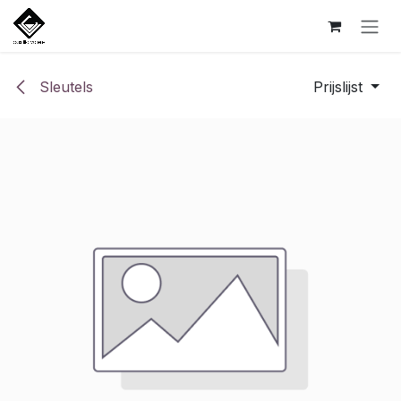
Overslaan naar inhoud
Sleutels
Prijslijst