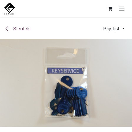
Overslaan naar inhoud
Sleutels
Prijslijst