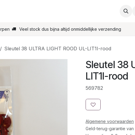
ties
Support
Contact
Bestel online
Startpagin
erpen
Veel stock dus bijna altijd onmiddellijke verzending
Sleutel 38 ULTRA LIGHT ROOD UL-LIT1I-rood
Sleutel 38
LIT1I-rood
569782
Algemene voorwaarden
Geld-terug-garantie van