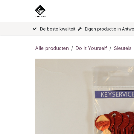
Overslaan naar inhoud
Home
Onze Producten
Licen
De beste kwaliteit
Eigen productie in Antw
Alle producten
Do It Yourself
Sleutels