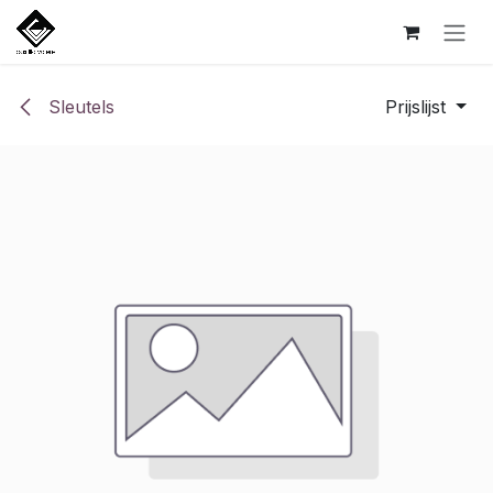
Overslaan naar inhoud
Sleutels
Prijslijst