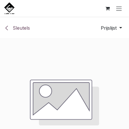
Overslaan naar inhoud
Sleutels
Prijslijst