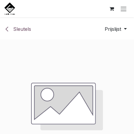
Overslaan naar inhoud
Sleutels
Prijslijst