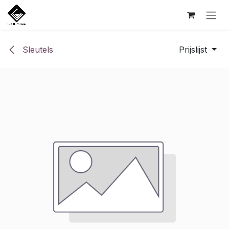
Overslaan naar inhoud
Sleutels
Prijslijst