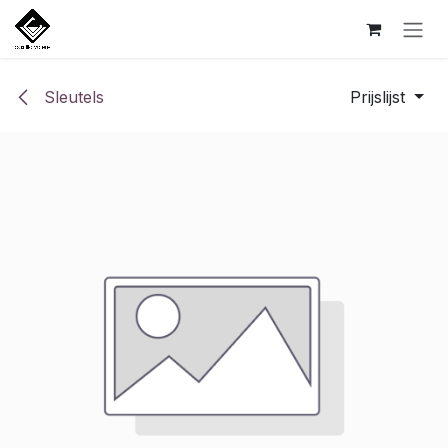
Overslaan naar inhoud
Sleutels
Prijslijst