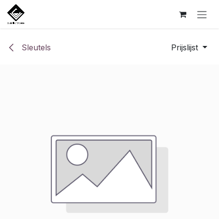
Overslaan naar inhoud
Sleutels
Prijslijst