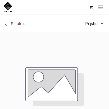
Overslaan naar inhoud
Sleutels
Prijslijst