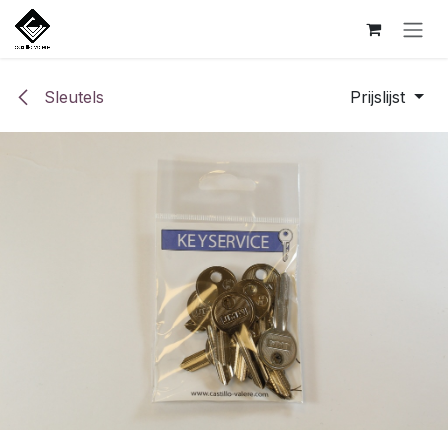
Overslaan naar inhoud
Sleutels
Prijslijst