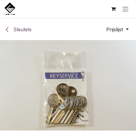
Overslaan naar inhoud
Sleutels
Prijslijst