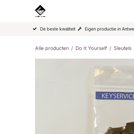
Overslaan naar inhoud
Home
Onze Producten
Licen
De beste kwaliteit
Eigen productie in Antw
Alle producten
Do It Yourself
Sleutels