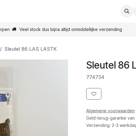
ties
Support
Contact
Bestel online
Startpagin
erpen
Veel stock dus bijna altijd onmiddellijke verzending
Sleutel 86 LAS LASTK
Sleutel 86
774734
Algemene voorwaarden
Geld-terug-garantie van
Verzending: 2-3 werkda