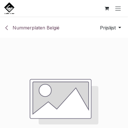
Overslaan naar inhoud
Nummerplaten België
Prijslijst