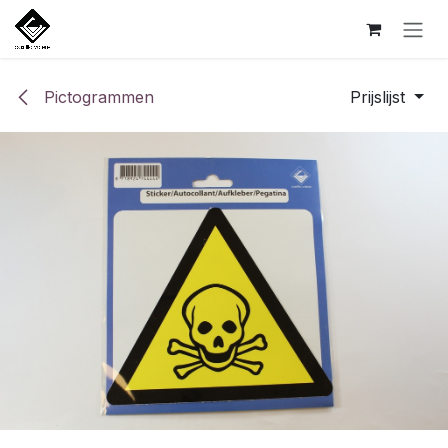
Overslaan naar inhoud
Pictogrammen
Prijslijst