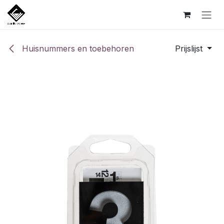
Overslaan naar inhoud
Huisnummers en toebehoren
Prijslijst