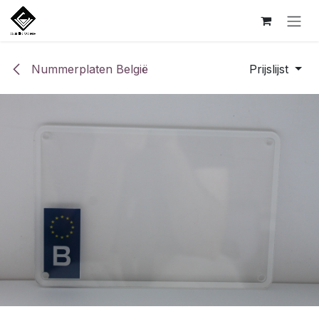
Overslaan naar inhoud
Nummerplaten België
Prijslijst