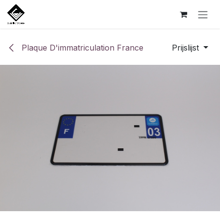
Overslaan naar inhoud
Plaque D'immatriculation France
Prijslijst