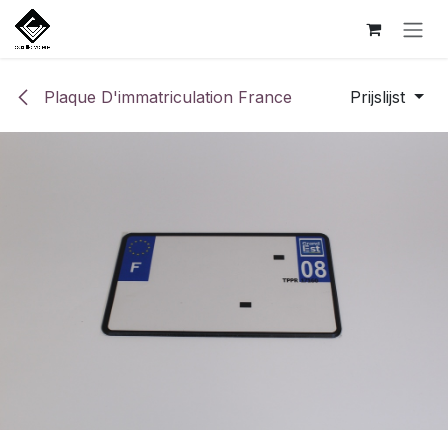
Overslaan naar inhoud
Plaque D'immatriculation France
Prijslijst